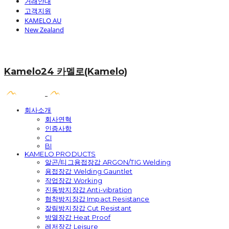
거래안내
고객지원
KAMELO AU
New Zealand
Kamelo24 카멜로(Kamelo)
회사소개
회사연혁
인증사항
CI
BI
KAMELO PRODUCTS
알곤/티그용접장갑 ARGON/TIG Welding
용접장갑 Welding Gauntlet
작업장갑 Working
진동방지장갑 Anti-vibration
협착방지장갑 Impact Resistance
잘림방지장갑 Cut Resistant
방열장갑 Heat Proof
레저장갑 Leisure