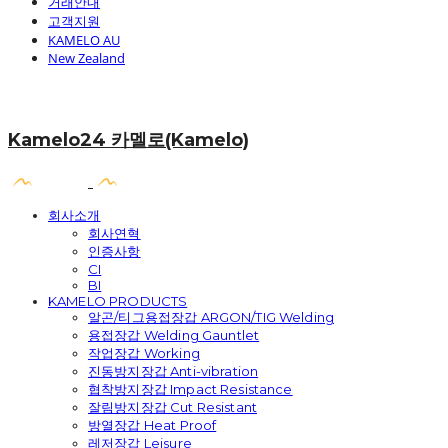
거래안내
고객지원
KAMELO AU
New Zealand
Kamelo24 카멜로(Kamelo)
회사소개
회사연혁
인증사항
CI
BI
KAMELO PRODUCTS
알곤/티그용접장갑 ARGON/TIG Welding
용접장갑 Welding Gauntlet
작업장갑 Working
진동방지장갑 Anti-vibration
협착방지장갑 Impact Resistance
잘림방지장갑 Cut Resistant
방열장갑 Heat Proof
레저장갑 Leisure