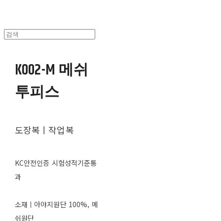
K002-M 메쉬
투피스
도장복ㅣ작업복
KC안전인증 시험성적기준통
과
소재ㅣ아야지원단 100%, 메
쉬원단