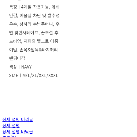
특징ㅣ4계절 착용가능, 메쉬
안감, 이물질 차단 및 발수성
우수, 상하의 수납주머니, 후
면 빛반사테이프, 끈조절 후
드타입, 지퍼와 벨크로 이중
여밈, 손목&발목&바지허리
밴딩마감
색상ㅣNAVY
SIZEㅣM/L/XL/XXL/XXXL
상세 설명 머리글
상세 설명
상세 설명 바닥글