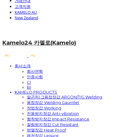
거래안내
고객지원
KAMELO AU
New Zealand
Kamelo24 카멜로(Kamelo)
회사소개
회사연혁
인증사항
CI
BI
KAMELO PRODUCTS
알곤/티그용접장갑 ARGON/TIG Welding
용접장갑 Welding Gauntlet
작업장갑 Working
진동방지장갑 Anti-vibration
협착방지장갑 Impact Resistance
잘림방지장갑 Cut Resistant
방열장갑 Heat Proof
레저장갑 Leisure