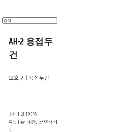
AH-2 용접두
건
보호구ㅣ용접두건
소재ㅣ면 100%
특징ㅣ순면원단, 스냅단추타
입