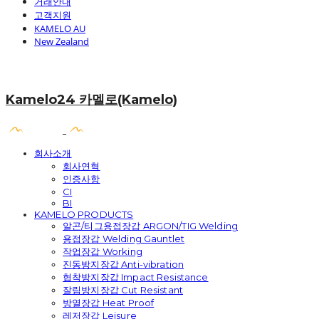
거래안내
고객지원
KAMELO AU
New Zealand
Kamelo24 카멜로(Kamelo)
회사소개
회사연혁
인증사항
CI
BI
KAMELO PRODUCTS
알곤/티그용접장갑 ARGON/TIG Welding
용접장갑 Welding Gauntlet
작업장갑 Working
진동방지장갑 Anti-vibration
협착방지장갑 Impact Resistance
잘림방지장갑 Cut Resistant
방열장갑 Heat Proof
레저장갑 Leisure