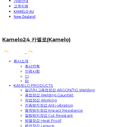
거래안내
고객지원
KAMELO AU
New Zealand
Kamelo24 카멜로(Kamelo)
회사소개
회사연혁
인증사항
CI
BI
KAMELO PRODUCTS
알곤/티그용접장갑 ARGON/TIG Welding
용접장갑 Welding Gauntlet
작업장갑 Working
진동방지장갑 Anti-vibration
협착방지장갑 Impact Resistance
잘림방지장갑 Cut Resistant
방열장갑 Heat Proof
레저장갑 Leisure