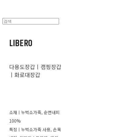
LIBERO
다용도장갑ㅣ캠핑장갑
ㅣ화로대장갑
소재ㅣ누벅소가죽, 순면내피
100%
특징ㅣ누벅소가죽 사용, 손목